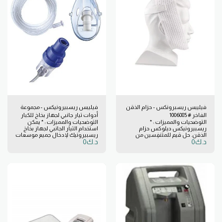
الشحن.
فيليبس ريسبرونكس - حزام الذقن
فيليبس ريسبيرونيكس - مجموعة
الفاخر # 1006085
أدوات تيار جانبي لجهاز بخاخ للكبار
التوضحيات والمميزات : *
التوضحيات والمميزات : * يمكن
مع قناع وأنبوبة # 4446
ريسبيرونيكس ديلوكس حزام
استخدام التيار الجانبي لجهاز بخاخ
الذقن. حل قيم للمتنفسين من
ريسبيرونيك لإدخال جميع موسعات
د.ك
0
د.ك
0
الفم. * يتضمن حزام رأس يلتف حول
الشعب الهوائية الشائعة للحالات
الرأس وشريط دعم عريض. * حجم
التنفسية. تعتمد فعالية الدواء
واحد للبالغين * للاستخدام مع أي
المستنشق على جودة توصيل
أقنعة للأنف ووسادة الأنف:
الأدوية للرئتين. يحقق جهاز البخاخ
هذا 80% من حجم إخراج الدواء أقل
من 5 ميكرون لتعزيز كل جرعة. *
ينتج الجهاز معدل تدفق 16 لتر \
دقيقة من خلال استخدام الفينتوري
الذي يأخذ من هواء الغرفة لتعزيز
خروج الأدوية وتقليل وقت العلاج
وتحسين امتثال المريض للعلاج.
وعلى عكس الكثير من أجهزة البخاخ
الأخرى فإن التيار الجانبي سيوفر