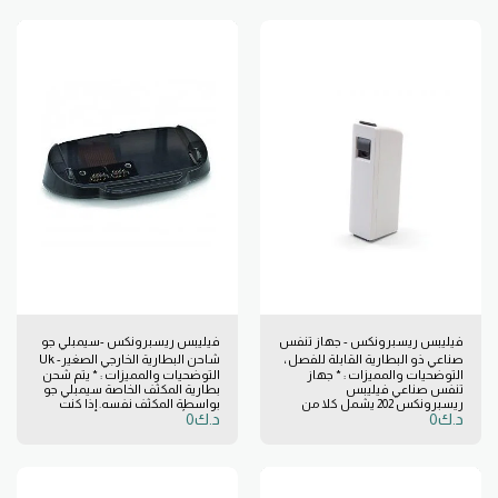
نهاية مفتوحة وفتحة جانبية للدخول
السلس بدون إصابات. * أنبوبة
بسطح متجمد لعملية إدخال فائقة
السلاسة.
فيليبس ريسبرونكس - جهاز تنفس
فيليبس ريسبرونكس -سيمبلي جو
صناعي ذو البطارية القابلة للفصل ،
شاحن البطارية الخارجي الصغير- Uk
التوضحيات والمميزات : * جهاز
التوضحيات والمميزات : * يتم شحن
الولايات المتحدة الأمريكية / Intl #
# 1119949
تنفس صناعي فيليبس
بطارية المكثف الخاصة سيمبلي جو
1043570
ريسبرونكس 202 يشمل كلا من
بواسطة المكثف نفسه. إذا كنت
د.ك
0
د.ك
0
جهاز التحكم في مستوى الصوت
تمتلك أكثر من بطارية واحدة ، فقد
والتحكم في الضغط من أجل
يكون من الصعب شحن جميع
التهوية التدخلية وغير التدخلية. * *
البطاريات بالكامل في نفس الوقت.
توفر خيارات إعداد وتنفس متعددة
لحل هذه المشكلة ، يمكنك استخدام
الاستخدامات لمزيد من الاستمرارية
شاحن البطارية الخارجي هذا. * يتصل
في الرعاية. * تعويض التسريب . *
الشاحن الخارجي بالتيار الكهربائي