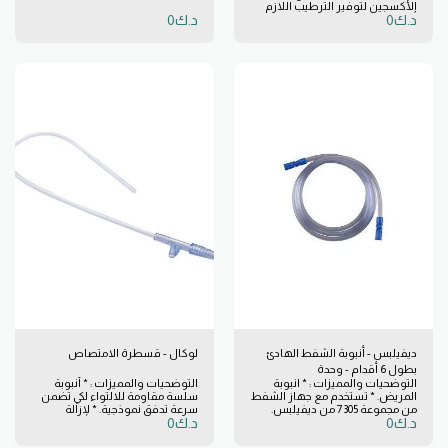
الأكسجين لتوفير الترطيب اللازم
د.ك
0
د.ك
0
أثناء العلاج بالأكسجين. * تشغيل
هادئ وفعال. * منافذ انتشار تعمل
بهدوء مع تحسين الترطيب. * عمود
وجهاز نفث مقاوم للانسداد نتيجة
تراكم المعادن. * سهل القراءة
ومستدام مع علامات قياس.
ديفيلبس - أنبوبة الشفط الهادئ
لوكال - قسطرة الامتصاص
بطول 6 أقدام - وحدة
التوضحيات والمميزات : * انبوبة
التوضحيات والمميزات : * أنبوبة
المريض. * تستخدم مع جهاز الشفط
سلسة مقاومة للالتواء لكي تضمن
من مجموعة 7305 من ديفيلبس.
سرعة تدفق نموذجية. * لإزالة
د.ك
0
د.ك
0
الإفرازات من منطقة القصبة
والشعبة الهوائية. * لا تسبب
إصابات ولها تجويف دائري مرن مع