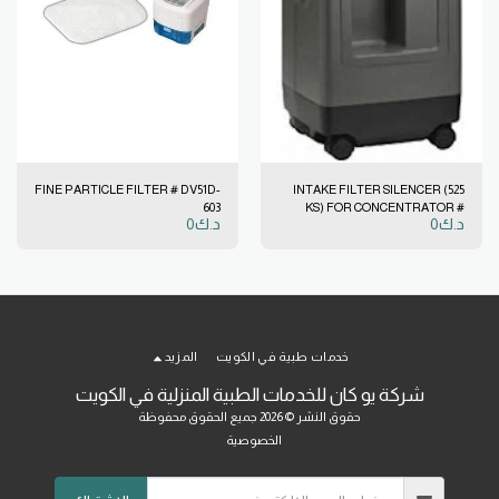
إمكانية توصيل متوافقة للأدوية
مرة بعد الأخرى مما يجعل جهاز بخاخ
ريسبيرونيك * الخيار المثالي لتوصيل
الأدوية المستنشقة. * فترة علاج
أسرع. * توصيل فعال للأدوية. *
اقتصادي. * تشمل قناع وأنبوبة
فقط. * لا يأتي مع جهاز بخاخ.
FINE PARTICLE FILTER # DV51D-
INTAKE FILTER SILENCER (525
603
KS) FOR CONCENTRATOR #
د.ك
0
د.ك
0
MC44D-605
خدمات طبية في الكويت
المزيد
شركة يو كان للخدمات الطبية المنزلية في الكويت
حقوق النشر © 2026 جميع الحقوق محفوظة
الخصوصية