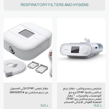
RESPIRATORY FILTERS AND HYGIENE
فيليبس ريسبرونكس - جهاز دريم
جهاز تنفس CPAP الآلي المحمول
ستاشن بتقنية CPAP برو مع
من دريم ستيشن جو # SAG502S15
التوضحيات والمميزات : * جهاز
مرطب # Inx400H15
تنفس دريم ستاشن برو CPAP
للضغط الهوائي الإيجابي المستمر
د.ك
0
د.ك
0
مع جهاز المرطب الساخن عبارة عن
جهاز للضغط الهوائي الإيجابي