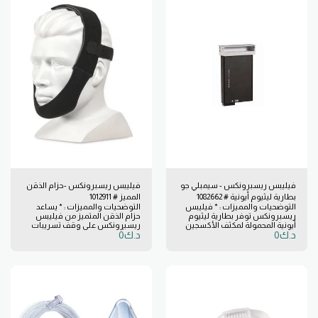
تصميم محمول للنقل داخل
بمصدر الطاقة الخاص به. الآن فقط
المستشفى. * المسار الأوتوماتيكي
انقر فوق البطارية في الشاحن ،
يحسن التزامن. * إعدادات موحدة
وسوف تبدأ الشحن تلقائيا. لا تقلق
لدعم الانتقال من المستشفى إلى
بشأن البطاريات المستنفدة مرة
المنزل . * حجم تعويض التسريب
أخرى! * اشحن البطارية بشكل
منسق لتحسين الكمية.
منفصل عن مكثف الأكسجين. *
يضمن شاحن البطاريات الخارجي
هذا لجهاز فيليبس سيمبلي جو
حصولك على بطارية مشحونة دائمًا.
مثالية لشحن بطارية إضافية.
فيليبس ريسبرونكس - سيمبلي جو
فيليبس ريسبرونكس -حزام الذقن
بطارية ليثيوم أيونية # 1082662
المميز # 1012911
التوضحيات والمميزات : * فيليبس
التوضحيات والمميزات : * يساعد
ريسبرونكس توفر بطارية ليثيوم
حزام الذقن المتميز من فيليبس
أيونية المحمولة لمكثف الأكسجين
ريسبرونكس على وقف تسريبات
د.ك
0
د.ك
0
من سيمبلي جو وقتًا بعيدًا عن مصدر
الفم أثناء استخدام أقنعة الضغط
طاقة التيار المتردد أو التيار
الهوائي الإيجابي المستمر. * المواد
المستمر. تنزلق البطاريات داخل
الناعمة والمرنة تبقيك مرتاحًا طوال
وخارج المكثف المحمول مما يجعل
الليل. * للاستخدام مع قناع CPAP
تغيير البطاريات سريعًا وسهلاً.
الضغط الهوائي الإيجابي المستمر
تمنحك بطارية خفيفة الوزن وسهل
الأنفي لمنع تسرب الفم. * نظام
الحمل وبطارية إضافية التأكيد على
خطاف وحلقة لربط للحزام خلف
أنه سيكون لديك وقت إضافي بعيدًا
الرأس.
عن مصدر الطاقة عند الحاجة. *
بطارية ليثيوم ايونية. * قابلة لإعادة