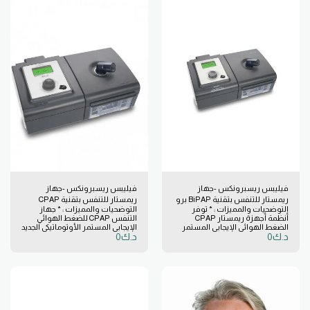
آلي .
فيليبس ريسبرونكس -جهاز
فيليبس ريسبرونكس -جهاز
ريمستار للتنفس بتقنية BiPAP برو
ريمستار للتنفس بتقنية CPAP
التوضحيات والمميزات : * توفر
التوضحيات والمميزات : * جهاز
مع Hh و بطاقة # In661Hs
التلقائية مع Hh, بطاقة , و A Flex #
أنظمة أجهزة ريمستار CPAP
التنفس CPAP للضغط الهوائي
In561Hs
الضغط الهوائي الإيجابي المستمر
الإيجابي المستمر الأوتوماتيكي الجديد
د.ك
0
د.ك
0
علاجًا ثابتًا للضغط الهوائي الإيجابي
مع جهاز ترطيب من فيليبس
المستمر في نظام سيستم وان.
ريسبرونكس ، يسمى نظام علاج
تتوفر العديد من الطرز ، مما يوفر
النوم المتأخر من فيليبس
مستويات ميزات تلبي احتياجات
ريسبرونكس. * جميع آلات نظام
مقدمي خدمات الأعمال والمرضى.
فيليبس ريسبرونكس وان ريمستار
من أنظمة الإبلاغ عن الامتثال إلى
الاوتوماتيكي للضغط الهوائي
البيانات المتقدمة ، وتقنيات تخفيف
الإيجابي المستمر التي تم شراؤها
الضغط المرن ، والترطيب المتكامل ،
من CPAP-Supply.com هي
يمكن لأنظمة ريمستار للضغط
الموديلات الأحدث من "إصدار