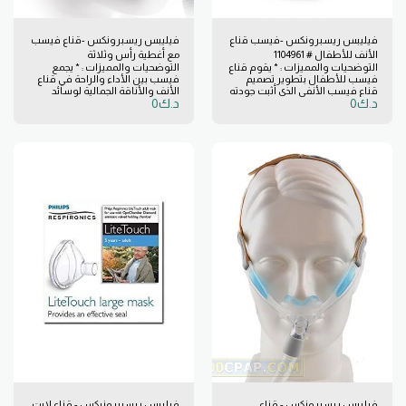
فيليبس ريسبرونكس -فيسب قناع
فيليبس ريسبرونكس -قناع فيسب
الأنف للأطفال # 1104961
مع أغطية رأس وثلاثة
التوضحيات والمميزات : * يقوم قناع
التوضحيات والمميزات : * يجمع
وسائد1094061
فيسب للأطفال بتطوير تصميم
فيسب بين الأداء والراحة في قناع
قناع فيسب الأنفي الذي أثبت جودته
الأنف والأناقة الجمالية لوسائد
د.ك
0
د.ك
0
ليناسب الاحتياجات الفريدة
القناع . يوفر فيسب ، بفضل تصميمه
للأطفال. ويتميز بنمط قماش
ذي الحد الأدنى من الاختراق للجسم
ملائم للأطفال ، وشكل وسائد
والقفل العلوي ، الراحة والأداء الذي
معدّل ، وقرص لتصحيح التسرّب
يستحقه مرضاك. * لينة ومريحة
الذي يتيح للآباء ومقدمي الرعاية
للنوم ليلة مريحة. * تصميم مضغوط
ضبط القناع دون إزالته ، ومجموعة
يوفر ملائمة طبيعية. * مجال رؤية
من أدوات دعم الأسرة للمساعدة
مفتوح حتى يتمكن المرضى من
في توفير تجربة علاج إيجابية. *
الاستمتاع بالأنشطة الطبيعية. *
تصميم ودي للطفل. * يشمل ثلاثة
انقر فوق ملائمة قناع الرأس
وسائد. * قرص مصحح للتسريب. *
لسهولة التعديل. * خيارات الإطار
حلقة لتعديل الأنبوب.
المعاصرة لتناسب أسلوب المريض
الخاص بك. * الأجزاء الأبسط - سهل
الاستخدام والتنظيف. * مشبك ملحق
مغناطيسي لسهولة الاستخدام. *
يشكل تصميم وسادة طرف الأنف
شكلًا استثنائيًا.
فيليبس ريسبرونكس - قناع
فيليبس ريسبيرونيكس - قناع لايت