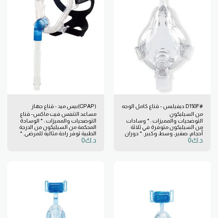
راحة ممكنة أثناء العلاج. يستمر
ويناسب الإطار قليل الحجم جميع
تكيف الجل مع أي بنية للوجه في
أحجام بطانات السيليكون والجل. *
دهشة الأطباء حيث يتم تجهيز
يناسب كل من الإطار القياسي
المريض للعلاج. تركيب الوجه بشكل
وقليل الحجم جميع أحجام بطانات
مثالي بغض النظر عن بنية العظام
السيليكون والجل. * لفحص ما إذا
يجعل تقنية الهلام الأزرق
كان إطارك الحالي قليل الحجم أم لا
ريسبيرونكس الخيار الأول في
فانظر إلى وجود اختصار "RS"
أقنعة الهلام. * أسهل التأقلم من
مطبوعًا تحت منطقة مشبك غطاء
أقنعة الوجه الكامل الآخرى. *
الرأس.
وسادة جل ناعمة وقابلة للتكيف
لتوفير الراحة المثلى. * تم تكوين
القناع لتناسب معظم المرضى. *
إطار واضح ، لتركيب أكثر دقة. *
ضمان العلاج الهادئ مع منفذ
الزفير الصغير المبتكر. * تصميم
بسيط بنقرة واحدة لسهولة
الاستخدام. * عملية هادئة مع ميناء
#D150F ديفيلبس - قناع كامل الوجه
(CPAP)بيس ميد - قناع جهاز
الزفير الصغير.
من السيليكون
مساعد التنفس فيت ماكس- قناع
التوضحيات والمميزات : * وسادات
التوضحيات والمميزات : * الوسادة
الوجه الكامل
من السيليكون متوفرة في ثلاثة
المحكمة من السيليكون من الدرجة
أحجام: صغير، وسط، وكبير. * دوران
الطبية توفر راحة مثالية للمرضى. *
د.ك
0
د.ك
0
360 درجة لوضع الأنابيب بشكل
وزن خفيف للغاية ورؤية واضحة
مثالي. * خالي من المطاط.
لتخفيف قلق المريض. * مشابك
انزلاقية لسهولة الارتداء والخلع. *
قلنسوة ناعمة إسفنجية ذات
وجهين تلائم الأطفال مقاس
صغير جدًا. * مخصص لاستخدام
مريض واحد.