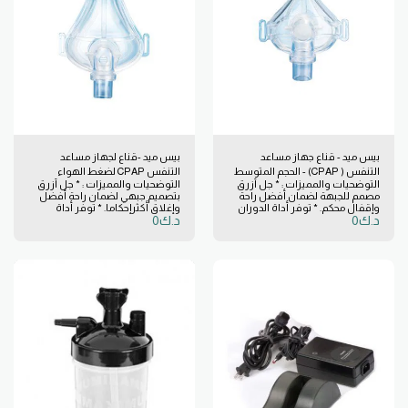
بيس ميد - قناع جهاز مساعد
بيس ميد -قناع لجهاز مساعد
التنفس ( CPAP) - الحجم المتوسط
التنفس CPAP لضغط الهواء
التوضحيات والمميزات : * جل أزرق
التوضحيات والمميزات : * جل أزرق
# CA-63122
الإيجابي- مقاس متوسط # CA-
مصمم للجبهة لضمان أفضل راحة
بتصميم جبهي لضمان راحة أفضل
63222
وإقفال محكم. * توفر أداة الدوران
وإغلاق أكثرإحكاما. * توفر أداة
د.ك
0
د.ك
0
360 درجة لدوران الكوع مرونة وحرية
الدوران 360 درجة من موصل دوران
الحركة عند النوم. * طبقات مزدوجة
الكوع مرونة وحرية الحركة عند النوم.
من حشو السيليكون من الدرجة
* طبقات مزدوجة من وسادة
الطبية لمنع التسرب. * معدات
سيليكون الطبية لمنع التسرب. *
الرأس الخالية من المطاط توفر
معدات رأس خالية من المطاط
طريقة سهلة للصق والخلع.
وتوفر طريقة سهلة لتوصيل
الأقراص والتخلص منها.