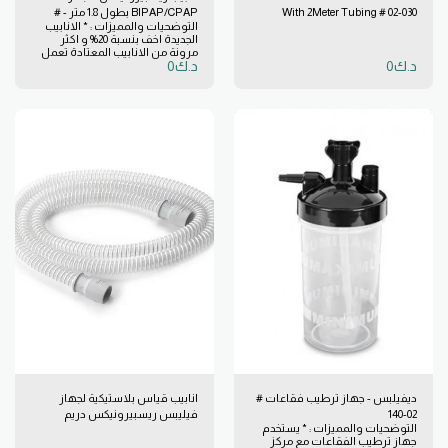
With 2Meter Tubing # 02-030
BIPAP/CPAP بطول 1.8 متر - #
التوضحيات والمميزات : * الانابيب
1032907
الجديدة اخف بنسبة 20% و اكثر
مرونة من الانابيب المعتادة تعمل
د.ك
0
د.ك
0
جيدًا مع الاقنعة الصغيرة الخفيفة،
حيث لا تسحب القناع ولا تكشف
الغطاء. * الطوق ذو التصميم المريح
سهل الادخال و الاخراج من القناع
او الجهاز. * مع طول 6 اقدام، قطر
الطوق، و سمك الجدار القياسيين،
يمكن استبدال الانابيب المعتادة
بالانابيب الحديثة بسهولة. * هي
ليست فقط انابيب تنفس لانظمة
BIPAP/CPAP ولكن الانابيب
الجديدة تعمل مع جميع انظمة ريس
ميد اس6، اس7، وفي بي ايه بي
بالاضافة الى انظمة اخرى عديدة من
دي فيليبيس، وبايكيل، وبيوريتان
بينيت وغيرهم الكثير. هذه الانابيب
تعمل مع معظم اجهزة التنفس
CPAP, APAP, BiPAP ,BiLevel من
كل المصنعين في السوق، هذه
الانابيب اخف بنسبة 20% و اكثر
مرونة من الانابيب المعتادة
ديفيلبس - جهاز ترطيب فقاعات #
انابيب قياس بلاستيكية لجهاز
02-140
فيليبس ريسبيرونيكس دريم
التوضحيات والمميزات : * يستخدم
ستيشن, 15 ملم و 6 اقدام
جهاز ترطيب الفقاعات مع مركز