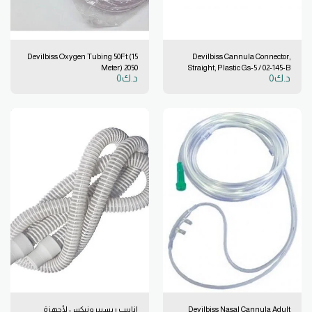
Devilbiss Oxygen Tubing 50Ft (15
Devilbiss Cannula Connector,
Meter) 2050
Straight, Plastic Gs-5 / 02-145-B
د.ك
0
د.ك
0
Devilbiss Nasal Cannula Adult
انابيب ريسبيرونيكس لأجهزة