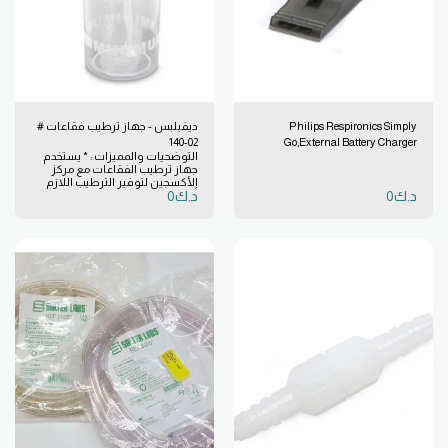
Philips Respironics Simply
ديفيلبس - جهاز ترطيب فقاعات #
02-140
Go,External Battery Charger
التوضحيات والمميزات : * يستخدم
EU#900-118
جهاز ترطيب الفقاعات مع مركز
الأكسجين لتوفير الترطيب اللازم
د.ك
0
د.ك
0
أثناء العلاج بالأكسجين. * تشغيل
هادئ وفعال. * منافذ انتشار تعمل
بهدوء مع تحسين الترطيب. * عمود
وجهاز نفث مقاوم للانسداد نتيجة
تراكم المعادن. * سهل القراءة
ومستدام مع علامات قياس.