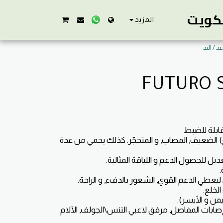
لكويت
المزيد
د / اليد
FUTURO 
ع) الضعيف, المصاب, و المتحجّر. كذلك يحمي من عدة
 و إصابات المفاصل, مرفق لاعبي التنس\الجولف, الآلام