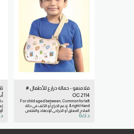
فلامنغو - حمالة ذرارع للأطفال #
ثا
OC 2114
أسو
For child aged between, Common for left
دا
& right Hand. تدعم الذراع أو الكتف في حالة
إب
العلاج المغلق أو الجراحي للإجهاد والتقلص
ال
د.ك
0
د.
العضلي والكسور والخلع. مناسب للأطفال
بح
ويصلح للذراع الأيسر والأيمن.
أي
وم