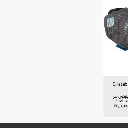
عم الكوع - Silistab Epi
يليكون مع
اسكة. *
حب براءة