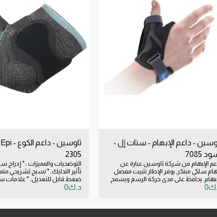
وسين - داعم الإبهام - ستات إل -
ثاوسين - دا
د 7085
2305
عم الإبهام من شركة ثاوسين عبارة عن
التوضحيات والمميزات : * إدراج س
هام سلكي مبتكر, يوفر الإطار تثبيت مفصل
تأثير التدليك. * نسيج تشريحي متم
إبهام. يحافظ على مدى حركة الرسغ ويسمح
ضغط قابل للتعديل. * علامات س
ك
0
د.ك
0
ركة الإمساك. يفتح في عمود الإبهام ليمنع
اختراع.
 ضغط في منطقة حساسة. خفيف الوزن
ريح ويحتوي على غرز ثلاثية الأبعاد معالجة
ضد البكتريا لتتحمل الرطوبة. مناسب لالتهاب