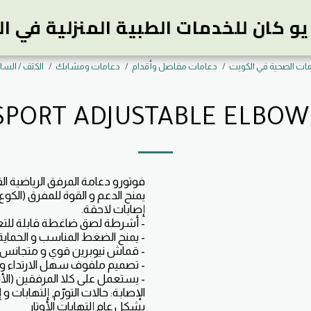
و كان للخدمات الطبية المنزلية في ا
مات الصحية في الكويت
دعامات مفاصل وأقدام
دعامات ومشابك
الكتف / الساع
SPORT ADJUSTABLE ELBOW
يمنح الدعم و القوة للمفرق (الكو
الإصابة: حالات التورّم, إلتهابات