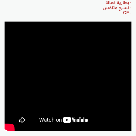
- بطاریة فعالة
- نسیج متنفس
- CE