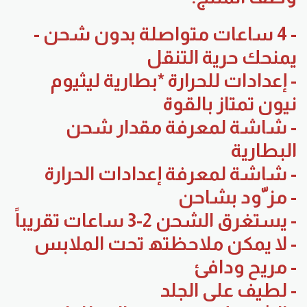
- 4 ساعات متواصلة بدون شحن -
یمنحك حریة التنقل
- إعدادات للحرارة *بطاریة لیثیوم
نیون تمتاز بالقوة
- شاشة لمعرفة مقدار شحن
البطاریة
- شاشة لمعرفة إعدادات الحرارة
- مز ّود بشاحن
- یستغرق الشحن 2-3 ساعات تقریباً
- لا یمكن ملاحظتھ تحت الملابس
- مریح ودافئ
- لطیف على الجلد