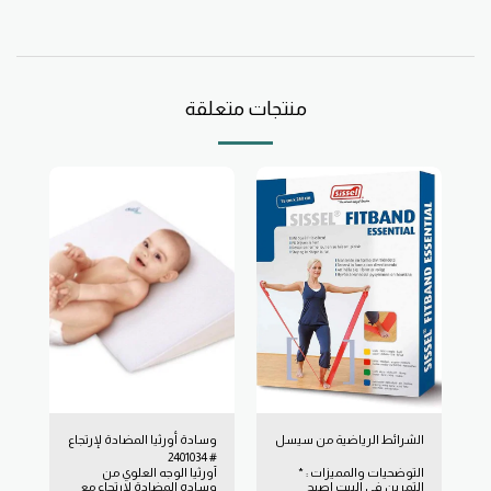
منتجات متعلقة
الشرائط الرياضية من سيسل
وسادة أورثيا المضادة لإرتجاع
# 2401034
التوضحيات والمميزات : *
أورثيا الوجه العلوي من
التمرين في البيت اصبح
وساده المضادة لإرتجاع مع