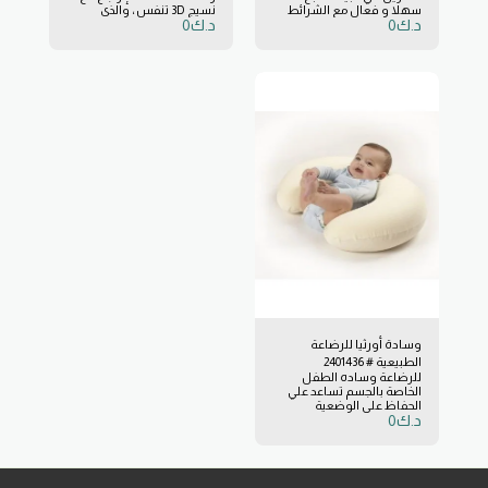
سهلا و فعال مع الشرائط
نسيج 3D تنفس ، والذي
د.ك
0
د.ك
0
الرياضية. * لجميع الأعمار،
يعطيها ميزات ضد الاختناق.
لمساعدتك في التمارين
مصممه بحيث يمكن نقلها
والعلاج وزيادة حجم
بسهوله من أجل مرافقه
العضلات. * أربع مستويات
الطفل في الحياة اليومية
للمقاومة، للمستويات
مصنوعة من البولي يوريثين ،
المتقدمة من الرياضة. *
الذي يخفف من الضغط على
ملمس جميل، بودرة أقل.
الطفل ، لا يوقف الدورة
الدموية ويبدد الحرارة ، فانه
يحتوي علي غطاء قابل للازاله
وقابل للغسل ، 100 ٪
TENCEL® مع فيلم ضد الماء
من البولي يوريثين وتطبيق
النسيج تنفس علي الوجه
العلوي ، وتحفز تنفس الطفل
وتجنب الاختناق. طبقه رقيقه
للغاية من البولي يوريثين ،
ويعمل كالجلد ، ومنع إكثار
البكتيريا والغبار (السبب
الرئيسي للاصابه بالربو ،
والاكزيما وحساسية الأنف).
هذه الطبقة هي رقيقه جدا
وقابله للتمديد لا يمكن
ملاحظتها ، وتوفر إحساس
وسادة أورثيا للرضاعة
ممتاز من الراحة. الأورثيا
الطبيعية # 2401436
المضادة للميكروبات الرعاية
للرضاعة وساده الطفل
التكنولوجية هي تقنيه التي
الخاصة بالجسم تساعد علي
تمنع نشاط الميكروبات
الحفاظ علي الوضعية
بالتالي يمنع نموها
د.ك
0
الصحيحة اثناء الرضاعة
وانتشارها. أورثيا مصممه
(رضاعة الطبيعية أو الزجاجة) ،
ومطوره لتوفير السلامة
وتجنب الام الظهر والعضلات
والراحة للطفل اثناء
في الذراعين والكتفين
الاستلقاء ، ينصح به
والرقبة للكبار شكل الوسادة
المتخصصين الصحيين للحد