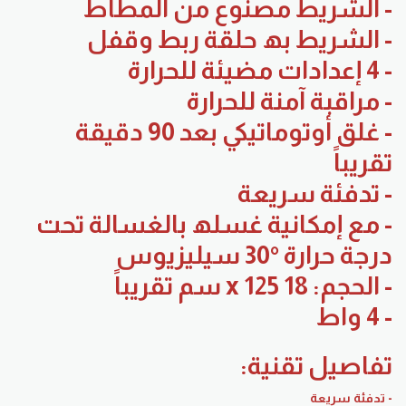
- الشریط مصنوع من المطاط
- الشریط بھ حلقة ربط وقفل
- 4 إعدادات مضیئة للحرارة
- مراقبة آمنة للحرارة
- غلق أوتوماتیكي بعد 90 دقیقة
تقریباً
- تدفئة سریعة
- مع إمكانیة غسلھ بالغسالة تحت
درجة حرارة °30 سیلیزیوس
- الحجم: 18 x 125 سم تقریباً
- 4 واط
تفاصیل تقنیة:
- تدفئة سریعة