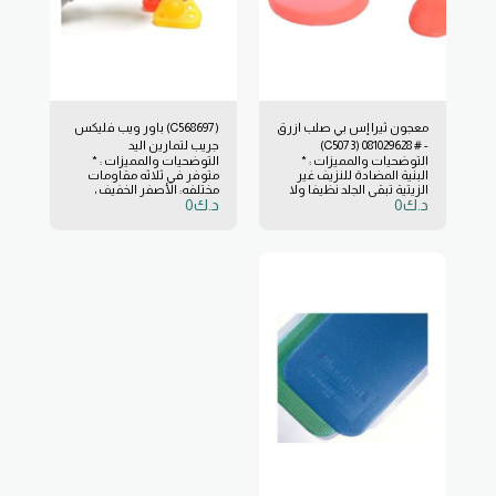
معجون ثيرا إس بي صلب ازرق
(C568697) باور ويب فليكس
- # 081029628 (C5073)
جريب لتمارين اليد
التوضحيات والمميزات : *
التوضحيات والمميزات : *
البنية المضادة للنزيف غير
متوفر في ثلاثه مقاومات
الزيتية تبقي الجلد نظيفا ولا
مختلفه: الأصفر الخفيف ،
د.ك
0
د.ك
0
تلتصق به. * لا يترك بقع
الأحمر المتوسط والأخضر
اوبقايا ولا تنفصل للاستخدام
الثقيل. * يتميز بسهولة
المتكرر طويل الامد. *
التنظيف للاستخدام
لتمارين الضغط، والانقباض،
المشترك. * ممتازة
وتمارين الالتفاف. * التصنيع
للاستخدام الشخصي
الخالي من المطاط والمواد
والمهني. * خال من اللاتكس.
السامة آمن للاشخاص ذوي
الحساسية من المطاط.