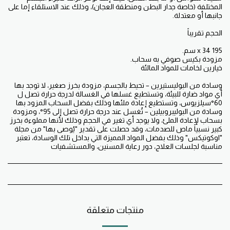
المختلفة (خاصة جدار البطن ومنطقة العجان)، وذلك عند الاستلقاء إما على
وسادة من البوليستيرين – تحيط بالجسم، مزودة بخرز صغير، لا توجد بها
أي مواد ضارة للبيئة، وتستطيع غسلها في الغسالة لدرجة حرارة تصل ل
وسادة من البوليبروبيلين – تُغسل عند درجة حرارة تصل إلى 95°، ومزودة
بسحاب لإعادة الملئ، ولا يوجد أي تغير في الحجم وذلك لأنها مملوءة بخرز
كبير نسبياً ماص للصدمات، وقد حصلت على تقدير "يُوصى بها" من مجلة
"اوكوتيكس" وذلك بفضل المواد المميزة التي بداخل تلك الوسادة، تعتبر
مناسبة لجلسات العلاج، دور رعاية المسنين، والمستشفيات
منتجات متعلقة