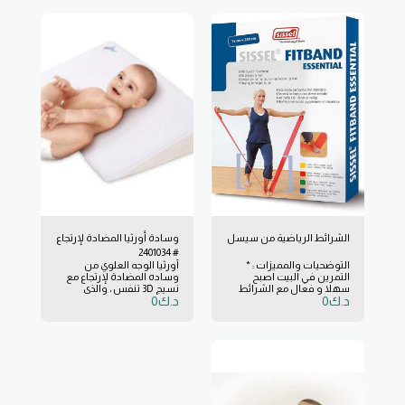
الشرائط الرياضية من سيسل
وسادة أورثيا المضادة لإرتجاع
# 2401034
التوضحيات والمميزات : *
أورثيا الوجه العلوي من
التمرين في البيت اصبح
وساده المضادة لإرتجاع مع
سهلا و فعال مع الشرائط
نسيج 3D تنفس ، والذي
د.ك
0
د.ك
0
الرياضية. * لجميع الأعمار،
يعطيها ميزات ضد الاختناق.
لمساعدتك في التمارين
مصممه بحيث يمكن نقلها
والعلاج وزيادة حجم
بسهوله من أجل مرافقه
العضلات. * أربع مستويات
الطفل في الحياة اليومية
للمقاومة، للمستويات
مصنوعة من البولي يوريثين ،
المتقدمة من الرياضة. *
الذي يخفف من الضغط على
ملمس جميل، بودرة أقل.
الطفل ، لا يوقف الدورة
الدموية ويبدد الحرارة ، فانه
يحتوي علي غطاء قابل للازاله