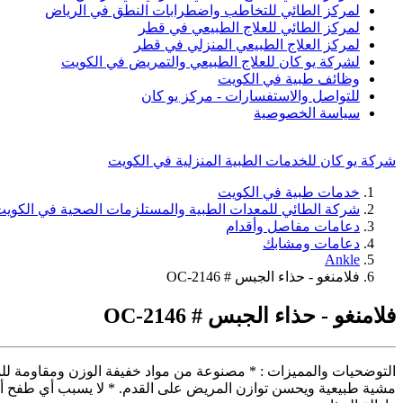
لمركز الطائي للتخاطب واضطرابات النطق في الرياض
لمركز الطائي للعلاج الطبيعي في قطر
لمركز العلاج الطبيعي المنزلي في قطر
لشركة يو كان للعلاج الطبيعي والتمريض في الكويت
وظائف طبية في الكويت
للتواصل والاستفسارات - مركز يو كان
سياسة الخصوصية
شركة يو كان للخدمات الطبية المنزلية في الكويت
خدمات طبية في الكويت
شركة الطائي للمعدات الطبية والمستلزمات الصحية في الكوي
دعامات مفاصل وأقدام
دعامات ومشابك
Ankle
فلامنغو - حذاء الجبس # OC-2146
فلامنغو - حذاء الجبس # OC-2146
التوضحيات والمميزات : * مصنوعة من مواد خفيفة الوزن ومقاومة للماء.
مشية طبيعية ويحسن توازن المريض على القدم. * لا يسبب أي طفح أ