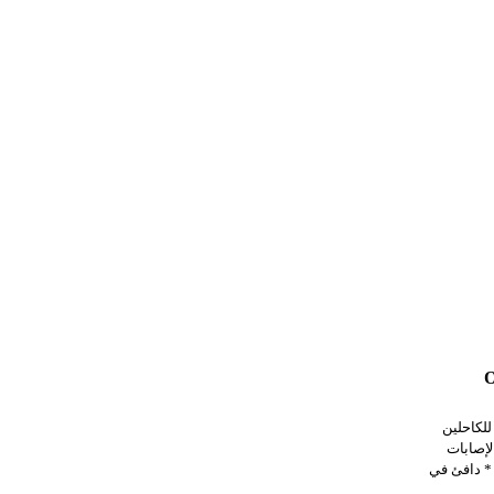
للكاحلين
لإصابات
* دافئ في