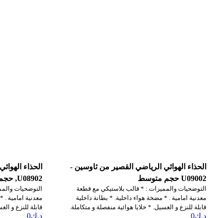
الحذاء الهوائي الرياضي القصير من ثاوسين -
الحذاء الهوائ
U09002 حجم متوسط
U08902, حجم كبير
التوضحيات والمميزات : * قالب بلاستيكي مع قطعة
التوضحيات والمم
معدنية امامية . * مضخة هواء داخلية. * بطانة داخلية
معدنية امامية . *
قابلة للنزع و الغسيل. * خلايا هوائية منفصلة و متكاملة.
قابلة للنزع و الغ
د.ك
0
د.ك
0
* حماية لاصابع القدم قابلة للتعديل.
* حماية لاصابع ال