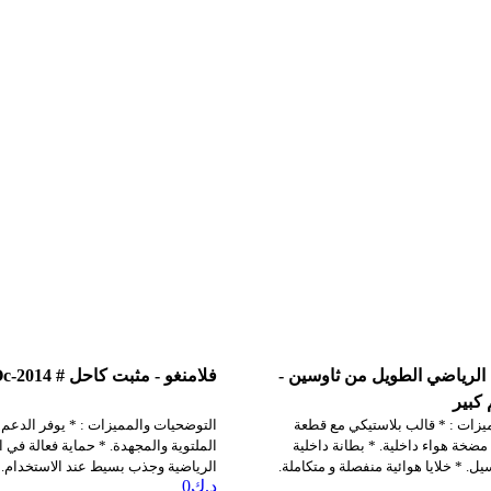
ي الرياضي الطويل من ثاوسين -
فلامنغو - مثبت كاحل # Oc-2014
يزات : * قالب بلاستيكي مع قطعة
التوضحيات والمميزات : * يوفر الدعم 
 مضخة هواء داخلية. * بطانة داخلية
الملتوية والمجهدة. * حماية فعالة في ا
سيل. * خلايا هوائية منفصلة و متكاملة.
الرياضية وجذب بسيط عند الاستخدام. 
د.ك
0
قدم قابلة للتعديل.
الشتاء ، بارد في الصيف.