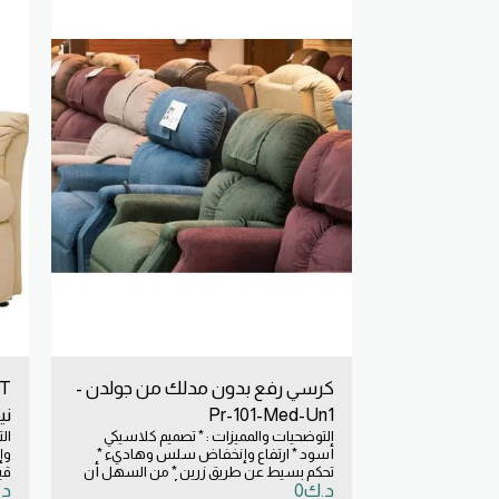
كرسي رفع بدون مدلك من جولدن -
Pr-101-Med-Un1
ني
التوضحيات والمميزات : * تصميم كلاسيكي
ال
أسود * ارتفاع وإنخفاض سلس وهاديء *
وإ
تحكم بسيط عن طريق زرين * من السهل أن
قي
د.ك
0
د.
يستقيم إلى وضع الوقوف * أنزله بلطف إلى
ال