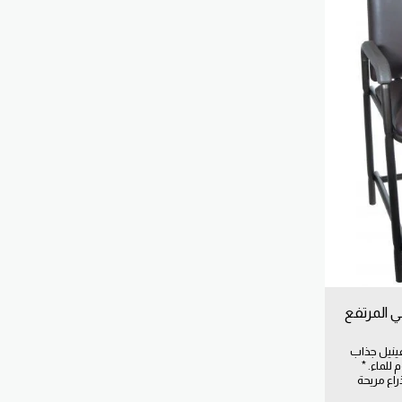
لكرسي المرتفع
فينيل جذاب
للماء. *
راع مريحة
راحة الفخذ