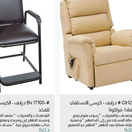
Clr12T # درايف - كرسي الاستلقاء
#-Bv 17100 درايف - ا
فادا -تيراكوتا
للفخذ
توضحيات والمميزات : * سوف يقوم برفع
التوضحيات والمميزات : * مقعد ال
مالة المستخدمين إلى أقدامهم. * وضعية
ومسند الظهر لين ومريحة ومقاوم 
لولة ممتازة بعد الظهر. * الظهر ذو التصميم
جذاب بنهايةعروق بنية. * مساند ذ
ك
0
د.ك
0
شلال ثلاث طبقات . * جودة مضمونة.
ومعمرة. * مصممة لمرضى ما بعد ج