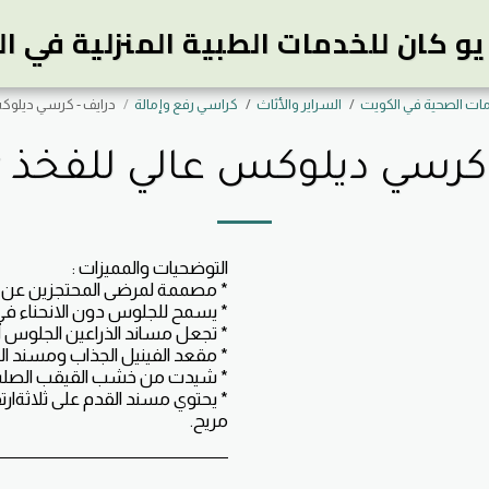
و كان للخدمات الطبية المنزلية في ا
مات الصحية في الكويت
السراير والأثاث
كراسي رفع وإمالة
درايف - كرسي ديلوكس عا
كرسي ديلوكس عالي للفخذ # 7100
* يحتوي مسند القدم على ثلاثةار
مريح.