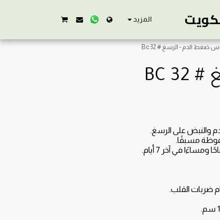
لكويت
المزيد
س ضغط الدم - الرسغ # Bc 32
BC 3