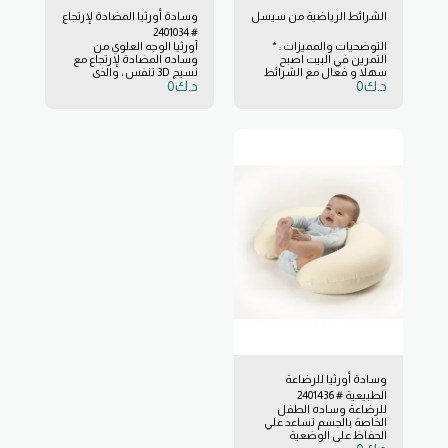
الشرائط الرياضية من سيسل
وسادة أورثيا المضادة لإرتجاع
# 2401034
التوضحيات والمميزات : *
أورثيا الوجه العلوي من
التمرين في البيت اصبح
وساده المضادة لإرتجاع مع
سهلا و فعال مع الشرائط
نسيج 3D تنفس ، والذي
د.ك
0
د.ك
0
الرياضية. * لجميع الأعمار،
يعطيها ميزات ضد الاختناق.
لمساعدتك في التمارين
مصممه بحيث يمكن نقلها
والعلاج وزيادة حجم
بسهوله من أجل مرافقه
العضلات. * أربع مستويات
الطفل في الحياة اليومية
للمقاومة، للمستويات
مصنوعة من البولي يوريثين ،
المتقدمة من الرياضة. *
الذي يخفف من الضغط على
ملمس جميل، بودرة أقل.
الطفل ، لا يوقف الدورة
الدموية ويبدد الحرارة ، فانه
يحتوي علي غطاء قابل للازاله
وقابل للغسل ، 100 ٪
TENCEL® مع فيلم ضد الماء
من البولي يوريثين وتطبيق
النسيج تنفس علي الوجه
العلوي ، وتحفز تنفس الطفل
وتجنب الاختناق. طبقه رقيقه
للغاية من البولي يوريثين ،
ويعمل كالجلد ، ومنع إكثار
البكتيريا والغبار (السبب
الرئيسي للاصابه بالربو ،
والاكزيما وحساسية الأنف).
هذه الطبقة هي رقيقه جدا
وقابله للتمديد لا يمكن
ملاحظتها ، وتوفر إحساس
وسادة أورثيا للرضاعة
ممتاز من الراحة. الأورثيا
الطبيعية # 2401436
المضادة للميكروبات الرعاية
للرضاعة وساده الطفل
التكنولوجية هي تقنيه التي
الخاصة بالجسم تساعد علي
تمنع نشاط الميكروبات
الحفاظ علي الوضعية
بالتالي يمنع نموها
الصحيحة اثناء الرضاعة