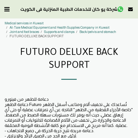
شركة يو كان للخدمات الطبية المنزلية في الكويت
Medical services in Kuwait
Al-Taie Medical Equipment and Health Supplies Company in Kuwait
Joint and foot braces
Supports and clamps
Back/pelvis and stomach
FUTURO DELUXE BACK SUPPORT
FUTURO DELUXE BACK
SUPPORT
دعامة للظهر من فيتورو
دعامة الظهر Futuro تُساعدك على تخفيف آلام ومتاعب أسفل الظهر
"خاصة الأجزاء القَطنية من الظهر" الناتجة عن أي تمزقات عضلية أو حتى أي
إرهاق عضلي، حيث أنه يوفر لك مستويات سهلة الضبط من الضغط،
الدعامة والحرارة حتي تخفف من الآلام المُصاحبة للالتواءات أو التمزقات
عضلية. كما أنه مريح في الاستخدام مع كافة الأنشطة اليومية المختلفة.
- دعامة مريحة تتيح حرية الحركة في جميع الاتجاهات.
- لائق، مع الحد من الضيق الزائد والإنزلاق.