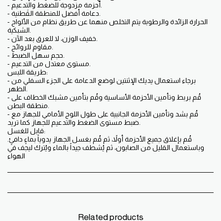
- أحزمة مزدوجة للضغط والتدعيم.
- دعامة أفضل للمنطقة القَطنية.
- الحرارة الزائدة والرطوبة يتم التخلص منهما عن طريق نظام من الألواح
الشبكية.
- خفيف الوزن، لا للعرق بعد الآن.
- مقاوم للروائح.
- حجم سهل الضبط.
- مستوى معتدل من التدعيم.
طريقة اللبس:
- برجاء استعمال يديك الإثنتين لوضع الدعامة على الجزء السفلي من
الظهر.
- قُم بربط وتأمين الأحزمة الأساسية وقُم بتأمين مشبك الخطاف على
منطقة البطن.
- قُم بشد وتأمين الأحزمة الجانبية على طول اللوح الأمامي للجهاز مع
ضبط مستوى الضغط والتدعيم للجهاز كما تريد.
قابل للغسل:
.قُم بإغلاق جميع الأحزمة أولاً، ثم قُم بغسل الجهاز يدوياً بماءٍ دافئٍ
وباستعمال القليل من الصابون، ثم يُشطف جيداً بالماء ويُترك ليجف في
الهواء
Related products