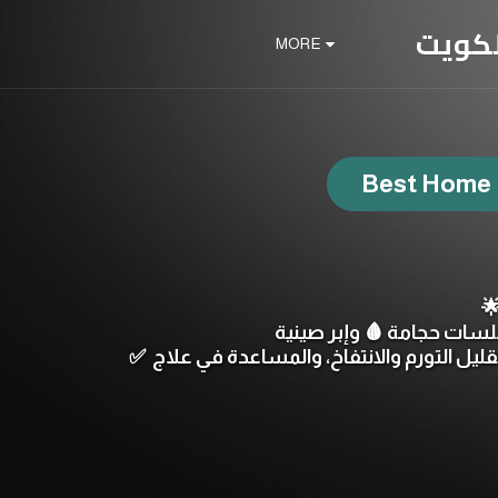
لكويت
MORE
Best Home P
✅ استمتع بجلسات المساج الطبي 💆‍♀️، التدليك الليمفاوي، العلاج اليدوي، والأستيوباثي لتحفيز الدورة الدموية، تقليل التورم والانتفاخ، والمساعدة في علاج 