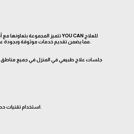
تتميز المجموعة ب YOU CAN للعلاج
الطبيعي وإعادة التأهيل، حيث أُعلن عن كوني شريكًا تسويقيًا ورسميًا مع مركز YOU CAN، مما يضمن تقديم خدمات موثوقة وبجودة عالية لعملائنا الكرام.
استخدام تقنيات حديثة مثل العلاج اليدوي، الليزر العلاجي، الموجات التصادمية، والعلاج الكهربائي.