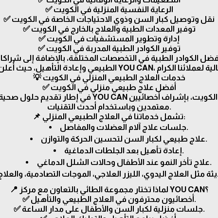
✅ الرعاية النفسية المنزلية في الكويت
✅ نقل وتوصيل كبار السن وذوي الاحتياجات الخاصة في الكويت
✅ توفير المعدات الطبية والعلاج بالخارج في الكويت
✅ إدارة وتطوير المستشفيات في الكويت
✅ توفير الكوادر الطبية المدربة في الكويت
تعاونها مع أفضل الكوادر الطبية في التخصصات المختلفة، بالإضافة إلى شر
💡 خدمات العلاج الطبيعي المنزلي في الكويت
✅ أفضل علاج طبيعي منزلي في الكويت
جلسات علاج طبيعي في المنزل في جميع مناطق الكويت، ب
معتمدين وباستخدام أحدث التقنيات.
📌 تشمل خدماتنا في العلاج الطبيعي المنزلي:
جلسات علاج آلام العضلات والمفاصل.
علاج طبيعي لكبار السن لتحسين الحركة والتوازن.
إعادة تأهيل بعد الجلطات الدماغية.
علاج تأخر النمو عند الأطفال وحالات الشلل الدماغي.
📍 لماذا تختار مجموعة الطائي بالتعاون مع مركز YOU CAN؟
✅ أخصائيون محترفون في العلاج الطبيعي والتأهيل.
✅ جلسات منزلية لكبار السن والأطفال على مدار الساعة.