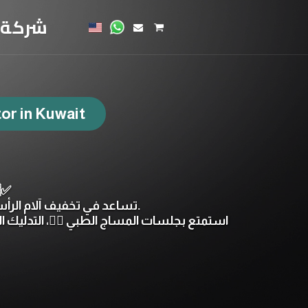
شركة ي
or in Kuwait
علاجات الح 🇰🇼✅
 نوفر جلسات حجامة 🩸 وإبر صينية 🪡 تساعد في تخفيف آلام الرأس، الصداع المزمن 🤕، الشقيقة، وتشنجات العضلات.