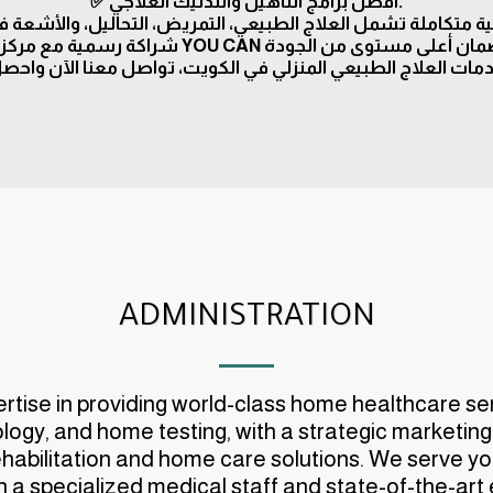
✅ أفضل برامج التأهيل والتدليك العلاجي.
ADMINISTRATION
tise in providing world-class home healthcare serv
ology, and home testing, with a strategic marketin
abilitation and home care solutions. We serve you e
 a specialized medical staff and state-of-the-art