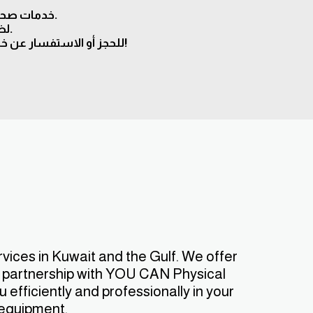
✅ خدمات صحية متكاملة تشمل العلاج الطبيعي، التمريض، التحاليل، والأشعة في المنزل.
✅ شراكة رسمية مع مركز YOU CAN لضمان أعلى مستوى من الجودة.
📞 للحجز أو الاستفسار عن خدمات العلاج الطبيعي المنزلي في الكويت، تواصل معنا الآن واحصل على استشارة مجانية!
ices in Kuwait and the Gulf. We offer 
g partnership with YOU CAN Physical 
fficiently and professionally in your 
 equipment.